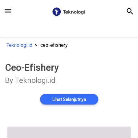
menu
search
Teknologi.id
ceo-efishery
Ceo-Efishery
By Teknologi.id
Lihat Selanjutnya