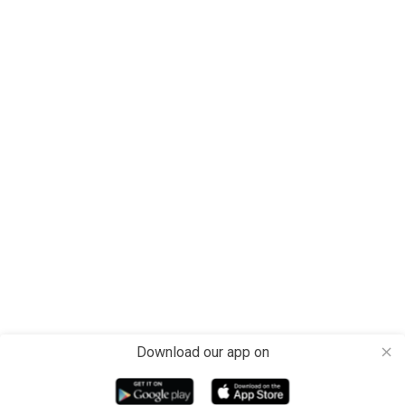
Download our app on
close