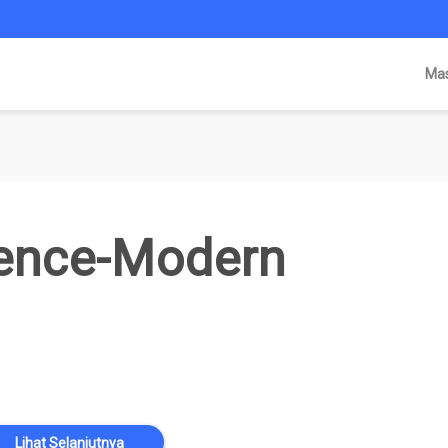
Ma
gence-Modern
Lihat Selanjutnya