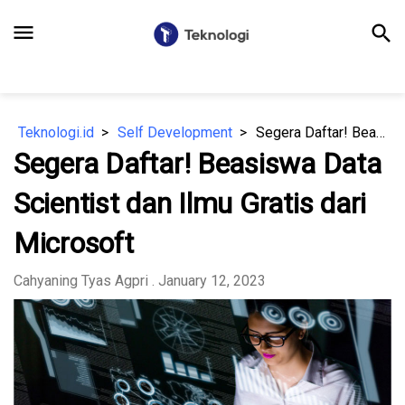
menu
search
Teknologi.id
Self Development
Segera Daftar! Beasiswa Data Scientist dan Ilmu Gratis dari Microsoft
Segera Daftar! Beasiswa Data
Scientist dan Ilmu Gratis dari
Microsoft
Cahyaning Tyas Agpri
. January 12, 2023