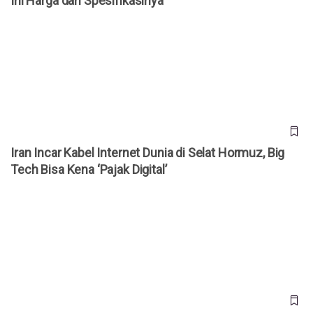
Ini Harga dan Spesifikasinya
Iran Incar Kabel Internet Dunia di Selat Hormuz, Big Tech
Bisa Kena ‘Pajak Digital’
Iran Incar Kabel Internet Dunia di Selat Hormuz, Big
Tech Bisa Kena ‘Pajak Digital’
Celah “Red Sun” di Microsoft Defender Bisa Pulihkan
Malware ke Sistem