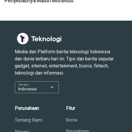
Penyebabnya Masih Misterius
Media dan Platform berita teknologi Indonesia
dan dunia terbaru hari ini. Tips dan berita seputar
gadget, internet, entertainment, bisnis, fintech,
teknologi dan informasi.
Version
arrow_drop_down
Indonesia
Perusahaan
Fitur
Tentang Kami
Berita
Perusahaan
Privasi