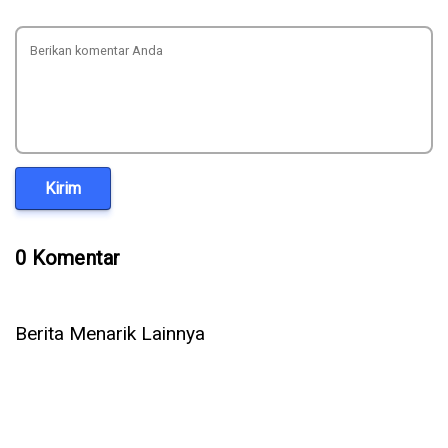
Kirim
0 Komentar
Berita Menarik Lainnya
Setelah OpenAI & Anthropic, Kini AI Meta Ikut Bobol Sistem
Perusahaan Lain Saat Diuji