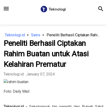
menu
search
Teknologi.id
Sains
Peneliti Berhasil Ciptakan Rahim Buatan untuk Atasi Kelahiran Prematur
Peneliti Berhasil Ciptakan
Rahim Buatan untuk Atasi
Kelahiran Prematur
Teknologi.id
. January 07, 2024
Foto: Daily Mail
Teknologi.id -
Sekelompok tim peneliti dari Rumah Sakit