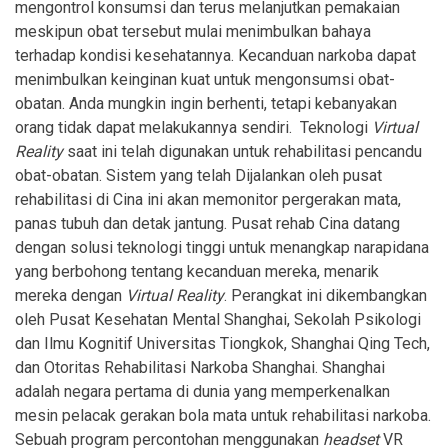
mengontrol konsumsi dan terus melanjutkan pemakaian
meskipun obat tersebut mulai menimbulkan bahaya
terhadap kondisi kesehatannya. Kecanduan narkoba dapat
menimbulkan keinginan kuat untuk mengonsumsi obat-
obatan. Anda mungkin ingin berhenti, tetapi kebanyakan
orang tidak dapat melakukannya sendiri.
Teknologi
V
irtual
Reality
saat ini telah digunakan untuk rehabilitasi pencandu
obat-obatan. Sistem yang telah Dijalankan oleh pusat
rehabilitasi di Cina ini akan memonitor pergerakan mata,
panas tubuh dan detak jantung.
Pusat rehab Cina datang
dengan solusi teknologi tinggi untuk menangkap narapidana
yang berbohong tentang kecanduan mereka, menarik
mereka dengan
V
irtual Reality
.
Perangkat ini dikembangkan
oleh Pusat Kesehatan Mental Shanghai, Sekolah Psikologi
dan Ilmu Kognitif Universitas Tiongkok, Shanghai Qing Tech,
dan Otoritas Rehabilitasi Narkoba Shanghai. Shanghai
adalah negara pertama di dunia yang memperkenalkan
mesin pelacak gerakan bola mata untuk rehabilitasi narkoba.
Sebuah program percontohan menggunakan
headset
VR