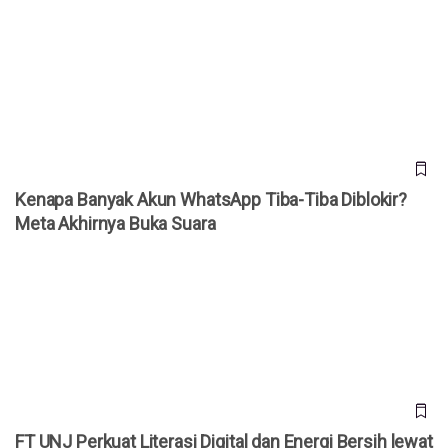
Kenapa Banyak Akun WhatsApp Tiba-Tiba Diblokir? Meta
Akhirnya Buka Suara
Kenapa Banyak Akun WhatsApp Tiba-Tiba Diblokir?
Meta Akhirnya Buka Suara
FT UNJ Perkuat Literasi Digital dan Energi Bersih lewat
Pengabdian Masyarakat
FT UNJ Perkuat Literasi Digital dan Energi Bersih lewat