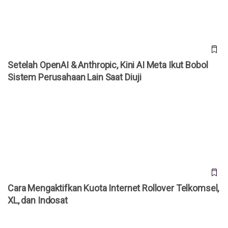
Setelah OpenAI & Anthropic, Kini AI Meta Ikut Bobol
Sistem Perusahaan Lain Saat Diuji
Cara Mengaktifkan Kuota Internet Rollover Telkomsel, XL,
dan Indosat
Cara Mengaktifkan Kuota Internet Rollover Telkomsel,
XL, dan Indosat
WhatsApp Rilis 3 Fitur Baru untuk Grup, Kini Bisa Mention