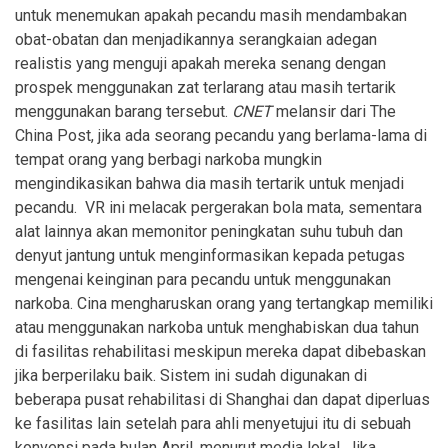
untuk menemukan apakah pecandu masih mendambakan
obat-obatan dan menjadikannya serangkaian adegan
realistis yang menguji apakah mereka senang dengan
prospek menggunakan zat terlarang atau masih tertarik
menggunakan barang tersebut.
CNET
melansir dari The
China Post, jika ada seorang pecandu yang berlama-lama di
tempat orang yang berbagi narkoba mungkin
mengindikasikan bahwa dia masih tertarik untuk menjadi
pecandu.
VR ini melacak pergerakan bola mata, sementara
alat lainnya akan memonitor peningkatan suhu tubuh dan
denyut jantung untuk menginformasikan kepada petugas
mengenai keinginan para pecandu untuk menggunakan
narkoba.
Cina mengharuskan orang yang tertangkap memiliki
atau menggunakan narkoba untuk menghabiskan dua tahun
di fasilitas rehabilitasi meskipun mereka dapat dibebaskan
jika berperilaku baik.
Sistem ini sudah digunakan di
beberapa pusat rehabilitasi di Shanghai dan dapat diperluas
ke fasilitas lain setelah para ahli menyetujui itu di sebuah
konvensi pada bulan April, menurut media lokal. Jika