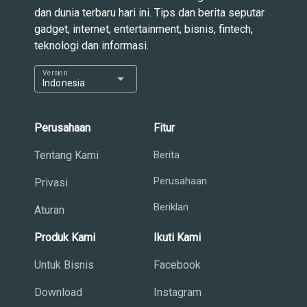
dan dunia terbaru hari ini. Tips dan berita seputar
gadget, internet, entertainment, bisnis, fintech,
teknologi dan informasi.
Version
arrow_drop_down
Indonesia
Perusahaan
Fitur
Tentang Kami
Berita
Perusahaan
Privasi
Beriklan
Aturan
Produk Kami
Ikuti Kami
Untuk Bisnis
Facebook
Download
Instagram