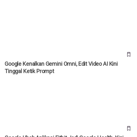
Google Kenalkan Gemini Omni, Edit Video AI Kini Tinggal
Ketik Prompt
Google Kenalkan Gemini Omni, Edit Video AI Kini
Tinggal Ketik Prompt
Google Ubah Aplikasi Fitbit Jadi Google Health, Kini
Dilengkapi AI Health Coach