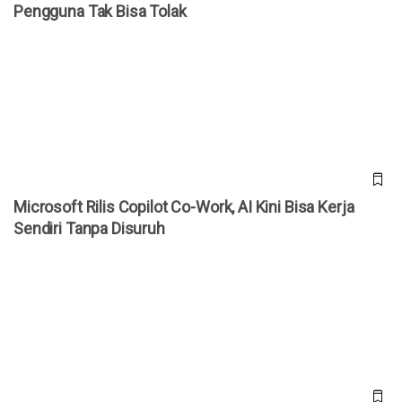
Pengguna Tak Bisa Tolak
Microsoft Rilis Copilot Co-Work, AI Kini Bisa Kerja Sendiri
Tanpa Disuruh
Microsoft Rilis Copilot Co-Work, AI Kini Bisa Kerja
Sendiri Tanpa Disuruh
Iran Ancam Infrastruktur Teknologi AS, Google hingga
Microsoft Jadi Target