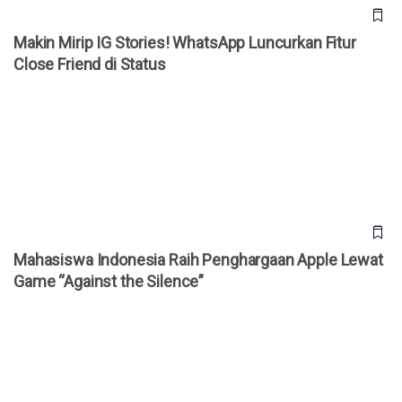
Makin Mirip IG Stories! WhatsApp Luncurkan Fitur
Close Friend di Status
Mahasiswa Indonesia Raih Penghargaan Apple Lewat Game
“Against the Silence”
Mahasiswa Indonesia Raih Penghargaan Apple Lewat
Game “Against the Silence”
Ilmuwan China Gunakan Bakteri untuk Ciptakan Plastik yang
Bisa Mengurai Sendiri