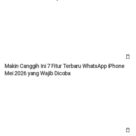
Makin Canggih Ini 7 Fitur Terbaru WhatsApp iPhone Mei
2026 yang Wajib Dicoba
Makin Canggih Ini 7 Fitur Terbaru WhatsApp iPhone
Mei 2026 yang Wajib Dicoba
Driver Wajib Tahu! Ini 8 HP Ojol Rp1 Jutaan Terbaik 2026
yang Awet Seharian