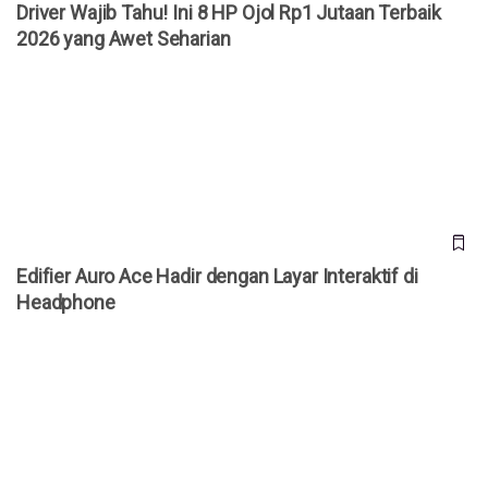
Driver Wajib Tahu! Ini 8 HP Ojol Rp1 Jutaan Terbaik
2026 yang Awet Seharian
Edifier Auro Ace Hadir dengan Layar Interaktif di Headphone
Edifier Auro Ace Hadir dengan Layar Interaktif di
Headphone
Makin Mirip IG Stories! WhatsApp Luncurkan Fitur Close
Friend di Status