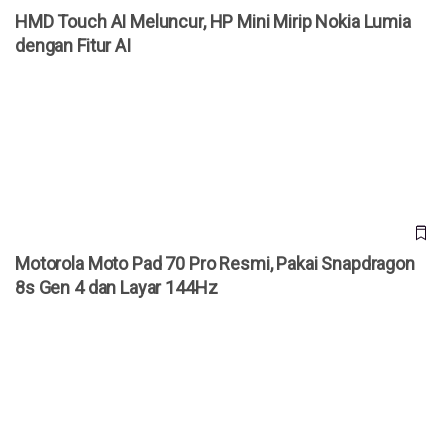
HMD Touch AI Meluncur, HP Mini Mirip Nokia Lumia
dengan Fitur AI
Motorola Moto Pad 70 Pro Resmi, Pakai Snapdragon 8s
Gen 4 dan Layar 144Hz
Motorola Moto Pad 70 Pro Resmi, Pakai Snapdragon
8s Gen 4 dan Layar 144Hz
Cara Cek 3uTools iPhone Bekas: Masih Ori atau Refurbish?