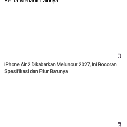
Berita Menarik Lainnya
iPhone Air 2 Dikabarkan Meluncur 2027, Ini Bocoran
Spesifikasi dan Fitur Barunya
iPhone Air 2 Dikabarkan Meluncur 2027, Ini Bocoran
Spesifikasi dan Fitur Barunya
HMD Touch AI Meluncur, HP Mini Mirip Nokia Lumia dengan
Fitur AI