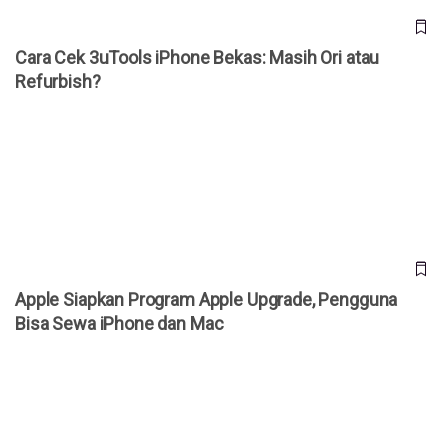
Cara Cek 3uTools iPhone Bekas: Masih Ori atau
Refurbish?
Apple Siapkan Program Apple Upgrade, Pengguna Bisa
Sewa iPhone dan Mac
Apple Siapkan Program Apple Upgrade, Pengguna
Bisa Sewa iPhone dan Mac
Apple Resmi Naikkan Harga iCloud+ di Indonesia, Ini Daftar
Tarif Terbarunya