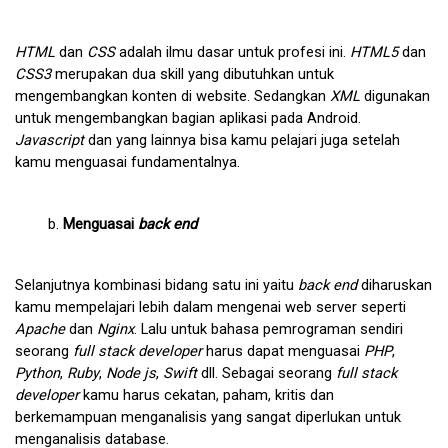
HTML 
dan 
CSS 
adalah ilmu dasar untuk profesi ini. 
HTML5 
dan 
CSS3
 merupakan dua skill yang dibutuhkan untuk 
mengembangkan konten di website. Sedangkan 
XML 
digunakan 
untuk mengembangkan bagian aplikasi pada Android. 
Javascript
 dan yang lainnya bisa kamu pelajari juga setelah 
kamu menguasai fundamentalnya. 
Menguasai 
back end
Selanjutnya kombinasi bidang satu ini yaitu
 back end
 diharuskan 
kamu mempelajari lebih dalam mengenai web server seperti 
Apache 
dan 
Nginx
. Lalu untuk bahasa pemrograman sendiri 
seorang 
full stack developer 
harus dapat menguasai 
PHP
, 
Python
, 
Ruby
, 
Node js
, 
Swift 
dll. Sebagai seorang
 full stack 
developer 
kamu harus cekatan, paham, kritis dan 
berkemampuan menganalisis yang sangat diperlukan untuk 
menganalisis database. 