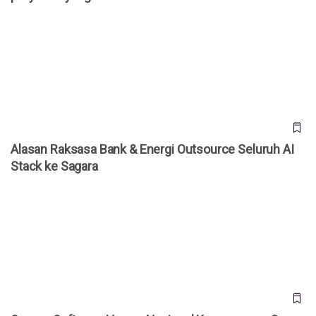
Alasan Raksasa Bank & Energi Outsource Seluruh AI Stack
ke Sagara
Alasan Raksasa Bank & Energi Outsource Seluruh AI
Stack ke Sagara
Sagara, Software House Nasional Kepercayaan Core AI
System Perusahaan Listed