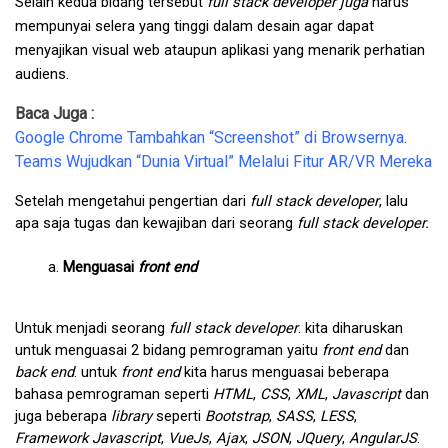
Selain kedua bidang tersebut 
full stack developer juga 
harus 
mempunyai selera yang tinggi dalam desain agar dapat 
menyajikan visual web ataupun aplikasi yang menarik perhatian 
audiens
.
Baca Juga :
Google Chrome Tambahkan “Screenshot” di Browsernya
.
Teams Wujudkan “Dunia Virtual” Melalui Fitur AR/VR Mereka
Setelah mengetahui pengertian dari 
full stack developer
, lalu 
apa saja tugas dan kewajiban dari seorang 
full stack developer.
Menguasai 
front end 
Untuk menjadi seorang 
full stack developer
. kita diharuskan 
untuk menguasai 2 bidang pemrograman yaitu 
front end
 dan
back end
. untuk 
front end
 kita harus menguasai beberapa 
bahasa pemrograman seperti 
HTML
, 
CSS
, 
XML
, 
Javascript 
dan 
juga beberapa 
library 
seperti 
Bootstrap
, 
SASS
, 
LESS
, 
Framework Javascript
, 
VueJs
, 
Ajax
, 
JSON
, 
JQuery
, 
AngularJS
. 