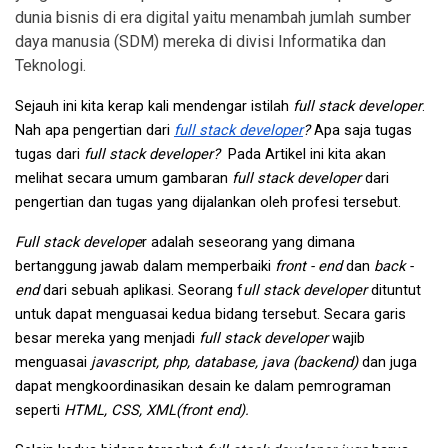
dunia bisnis di era digital yaitu menambah jumlah sumber
daya manusia (SDM) mereka di divisi Informatika dan
Teknologi.
Sejauh ini kita kerap kali mendengar istilah 
full stack developer
. 
Nah apa pengertian dari 
full stack developer
? 
Apa saja tugas 
tugas dari 
full stack developer?  
Pada Artikel ini kita akan 
melihat secara umum gambaran 
full stack developer 
dari 
pengertian dan tugas yang dijalankan oleh profesi tersebut.
Full stack develope
r adalah seseorang yang dimana 
bertanggung jawab dalam memperbaiki 
front - end
 dan 
back - 
end
 dari sebuah aplikasi. Seorang f
ull stack developer
 dituntut 
untuk dapat menguasai kedua bidang tersebut. Secara garis 
besar mereka yang menjadi 
full stack developer 
wajib 
menguasai 
javascript, php, database, java (backend) 
dan juga 
dapat mengkoordinasikan desain ke dalam pemrograman 
seperti 
HTML, CSS, XML
(front end). 