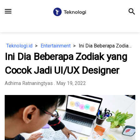
menu
search
Teknologi.id
Entertainment
Ini Dia Beberapa Zodiak yang Cocok Jadi UI/UX Designer
Ini Dia Beberapa Zodiak yang
Cocok Jadi UI/UX Designer
Adhima Ratnaningtyas
. May 19, 2022