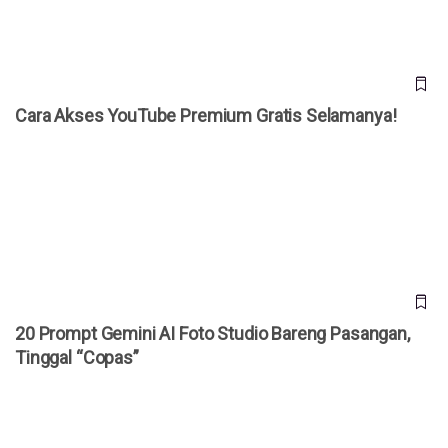
Cara Akses YouTube Premium Gratis Selamanya!
20 Prompt Gemini AI Foto Studio Bareng Pasangan, Tinggal
“Copas”
20 Prompt Gemini AI Foto Studio Bareng Pasangan,
Tinggal “Copas”
Bocoran iPhone Ultra Terungkap, HP Lipat Pertama Apple
Dibanderol Rp 50 Juta