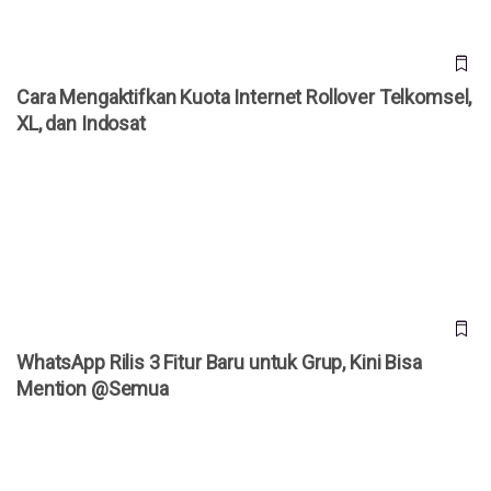
Cara Mengaktifkan Kuota Internet Rollover Telkomsel,
XL, dan Indosat
WhatsApp Rilis 3 Fitur Baru untuk Grup, Kini Bisa Mention
@Semua
WhatsApp Rilis 3 Fitur Baru untuk Grup, Kini Bisa
Mention @Semua
War Tiket Upacara HUT ke-81 RI Dibuka, Ini Syarat dan Cara
Daftarnya