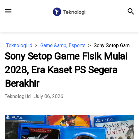
menu
search
Teknologi.id
Game &amp; Esports
Sony Setop Game Fisik Mulai 2028, Era Kaset PS Segera Berakhir
Sony Setop Game Fisik Mulai
2028, Era Kaset PS Segera
Berakhir
Teknologi.id
. July 06, 2026