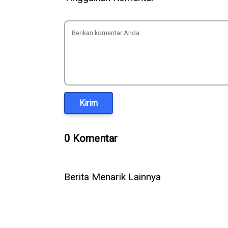
Kirim
0 Komentar
Berita Menarik Lainnya
4 Aplikasi Penghasil Uang,
Tips Downl
Dijamin Bisa Jadi Tambahan
Aku Si Ju