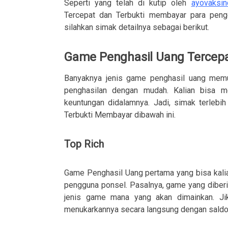
Seperti yang telah di kutip oleh
ayovaksin
Tercepat dan Terbukti membayar para pengg
silahkan simak detailnya sebagai berikut.
Game Penghasil Uang Tercepa
Banyaknya jenis game penghasil uang mem
penghasilan dengan mudah. Kalian bisa m
keuntungan didalamnya. Jadi, simak terleb
Terbukti Membayar dibawah ini.
Top Rich
Game Penghasil Uang pertama yang bisa kalia
pengguna ponsel. Pasalnya, game yang diberi
jenis game mana yang akan dimainkan. Ji
menukarkannya secara langsung dengan saldo