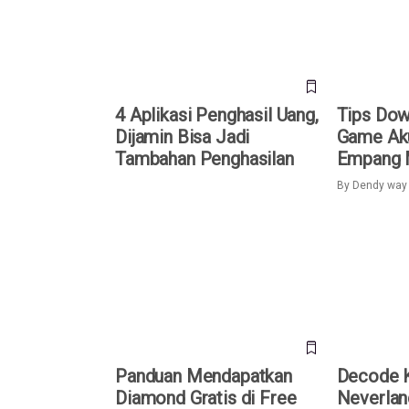
Penghasilan
APK
4 Aplikasi Penghasil Uang,
Tips Dow
Dijamin Bisa Jadi
Game Aku
Tambahan Penghasilan
Empang 
By
Dendy way
Panduan Mendapatkan Diamond
Decode Kod
Gratis di Free Fire: Tips dan Trik
Mengungkap
Terbaik
Panduan Mendapatkan
Decode K
Diamond Gratis di Free
Neverlan