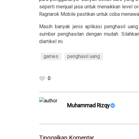
seperti menjual jasa untuk menaikkan level ora
Ragnarok Mobile pastikan untuk coba menawark
Masih banyak jenis aplikasi penghasil uang
sumber penghasilan dengan mudah. Silahka
diartikel ini.
games
penghasil uang
0
Muhammad Rizqy
Tinggalkan Komentar