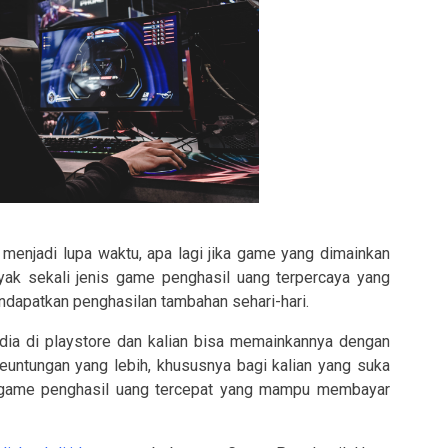
enjadi lupa waktu, apa lagi jika game yang dimainkan
ak sekali jenis game penghasil uang terpercaya yang
ndapatkan penghasilan tambahan sehari-hari.
ia di playstore dan kalian bisa memainkannya dengan
euntungan yang lebih, khususnya bagi kalian yang suka
s game penghasil uang tercepat yang mampu membayar