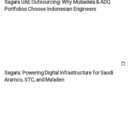
Sagara UAE Outsourcing: Why Mubadala & ADQ
Portfolios Choose Indonesian Engineers
Sagara: Powering Digital Infrastructure for Saudi Aramco,
STC, and Ma’aden
Sagara: Powering Digital Infrastructure for Saudi
Aramco, STC, and Ma’aden
Sagara: Sharia-Compliant Backend Solutions for Saudi
Arabia’s Financial Excellence