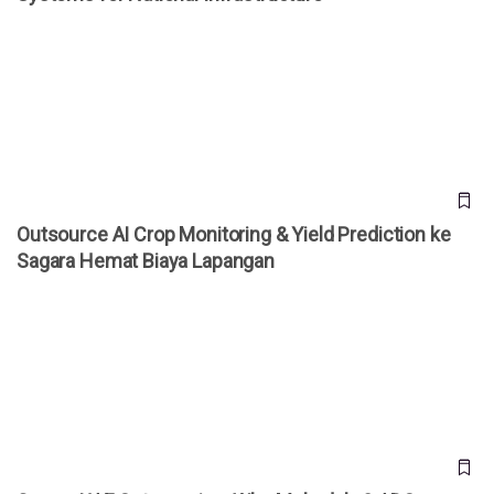
Outsource AI Crop Monitoring & Yield Prediction ke Sagara
Hemat Biaya Lapangan
Outsource AI Crop Monitoring & Yield Prediction ke
Sagara Hemat Biaya Lapangan
Sagara UAE Outsourcing: Why Mubadala & ADQ Portfolios
Choose Indonesian Engineers