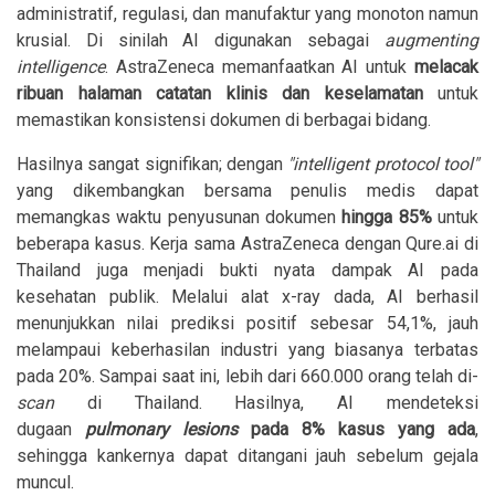
administratif, regulasi, dan manufaktur yang monoton namun
krusial. Di sinilah AI digunakan sebagai
augmenting
intelligence
. AstraZeneca memanfaatkan AI untuk
melacak
ribuan halaman catatan klinis dan keselamatan
untuk
memastikan konsistensi dokumen di berbagai bidang.
Hasilnya sangat signifikan; dengan
"intelligent protocol tool"
yang dikembangkan bersama penulis medis dapat
memangkas waktu penyusunan dokumen
hingga 85%
untuk
beberapa kasus. Kerja sama AstraZeneca dengan Qure.ai di
Thailand juga menjadi bukti nyata dampak AI pada
kesehatan publik. Melalui alat x-ray dada, AI berhasil
menunjukkan nilai prediksi positif sebesar 54,1%, jauh
melampaui keberhasilan industri yang biasanya terbatas
pada 20%. Sampai saat ini, lebih dari 660.000 orang telah di-
scan
di Thailand. Hasilnya, AI mendeteksi
dugaan
pulmonary lesions
pada 8% kasus yang ada
,
sehingga kankernya dapat ditangani jauh sebelum gejala
muncul.