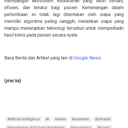
membangun ekosistem kedokteran yang lebih cerdas,
efisien, dan terukur bagi pasien. Kemenangan dalam
perlombaan ini tidak lagi ditentukan oleh siapa yang
memiliki algoritma paling canggih, melainkan siapa yang
mampu menerapkan teknologi tersebut untuk memperbaiki
hasil klinis pada pasien secara nyata.
Baca Berita dan Artikel yang lain di
Google News
.
(yna/sa)
Artificial Intelligence
AI
Kanker
Kesehatan
Biomedis
Pemanfaatan AI di Dunia Kesehatan
Astrazeneca
Akuisisi