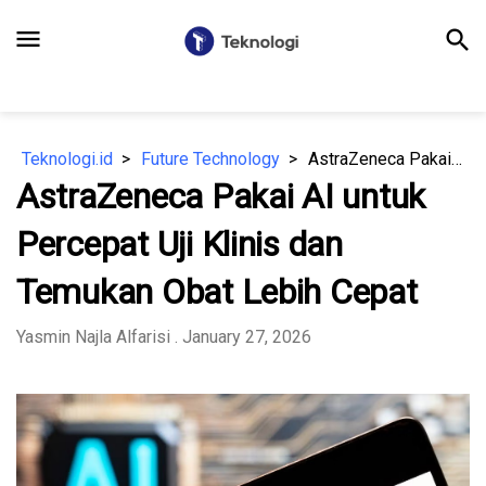
menu
search
Teknologi.id
Future Technology
AstraZeneca Pakai AI untuk Percepat Uji Klinis dan Temukan Obat Lebih Cepat
AstraZeneca Pakai AI untuk
Percepat Uji Klinis dan
Temukan Obat Lebih Cepat
Yasmin Najla Alfarisi
. January 27, 2026