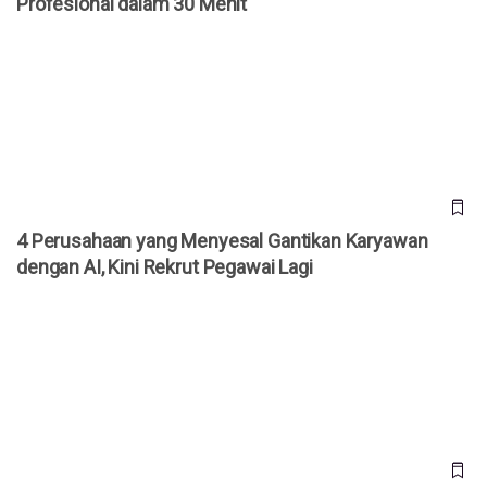
Profesional dalam 30 Menit
4 Perusahaan yang Menyesal Gantikan Karyawan dengan AI,
Kini Rekrut Pegawai Lagi
4 Perusahaan yang Menyesal Gantikan Karyawan
dengan AI, Kini Rekrut Pegawai Lagi
Pemkab Tangerang Luncurkan Beasiswa Tangerang
Gemilang di Universitas Prasetiya Mulya