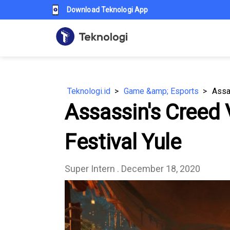
Download Teknologi App
Teknologi.id
Game &amp; Esports
Assa
Assassin's Creed 
Festival Yule
Super Intern
. December 18, 2020