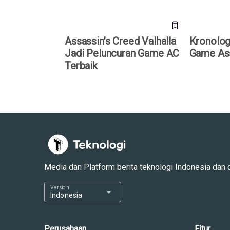
Assassin’s Creed Valhalla
Kronologi
Jadi Peluncuran Game AC
Game Ass
Terbaik
Media dan Platform berita teknologi Indonesia dan dun
Version
arrow_drop_down
Indonesia
Perusahaan
Fitur