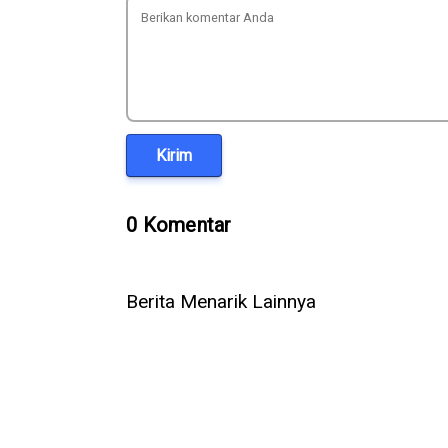
Kirim
0 Komentar
Berita Menarik Lainnya
Assassin’s Creed Valhalla Jadi
Kronologi 
Peluncuran Game AC Terbaik
Assassin’s