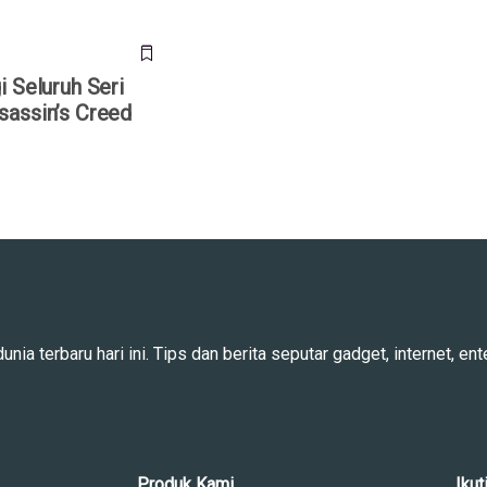
 Seluruh Seri
assin’s Creed
ia terbaru hari ini. Tips dan berita seputar gadget, internet, ente
Produk Kami
Ikut