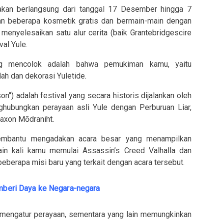
 akan berlangsung dari tanggal 17 Desember hingga 7
n beberapa kosmetik gratis dan bermain-main dengan
 menyelesaikan satu alur cerita (baik Grantebridgescire
al Yule.
ng mencolok adalah bahwa pemukiman kamu, yaitu
dah dan dekorasi Yuletide.
on") adalah festival yang secara historis dijalankan oleh
ghubungkan perayaan asli Yule dengan Perburuan Liar,
axon Mōdraniht.
membantu mengadakan acara besar yang menampilkan
ain kali kamu memulai Assassin’s Creed Valhalla dan
berapa misi baru yang terkait dengan acara tersebut.
emberi Daya ke Negara-negara
mengatur perayaan, sementara yang lain memungkinkan