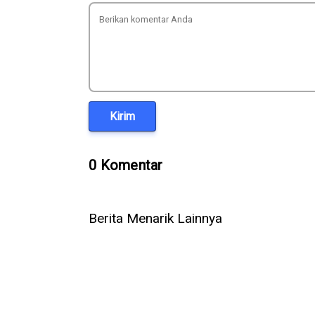
Kirim
0 Komentar
Berita Menarik Lainnya
Komdigi Tegur YouTube usai
5 Cara Am
Konten Promosi Vape Libatkan
Telepon Wh
Anak, Beri Waktu 3 Hari
Suara