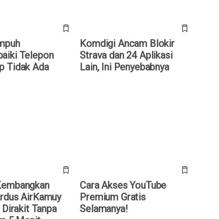
Ampuh
Komdigi Ancam Blokir
aiki Telepon
Strava dan 24 Aplikasi
p Tidak Ada
Lain, Ini Penyebabnya
mbangkan Drone
Cara Akses YouTube Premium
Kamuy 150, Bisa
Gratis Selamanya!
pa Alat dalam 5 Menit
Kembangkan
Cara Akses YouTube
rdus AirKamuy
Premium Gratis
 Dirakit Tanpa
Selamanya!