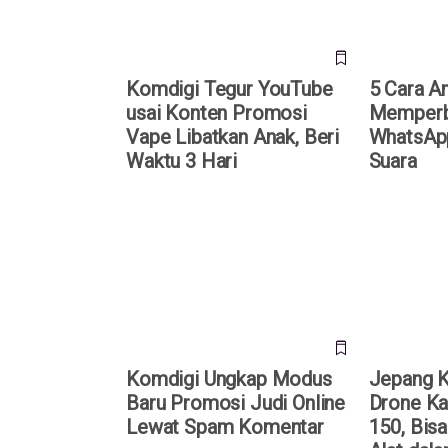
Komdigi Tegur YouTube
5 Cara 
usai Konten Promosi
Memperb
Vape Libatkan Anak, Beri
WhatsAp
Waktu 3 Hari
Suara
Komdigi Ungkap Modus Baru
Jepang Ke
Promosi Judi Online Lewat
Kardus Air
Spam Komentar
Dirakit Tan
Komdigi Ungkap Modus
Jepang 
Baru Promosi Judi Online
Drone Ka
Lewat Spam Komentar
150, Bisa