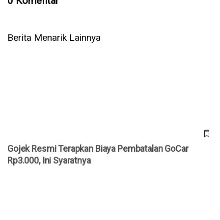
0 Komentar
Berita Menarik Lainnya
Gojek Resmi Terapkan Biaya Pembatalan GoCar Rp3.000, Ini
Syaratnya
Gojek Resmi Terapkan Biaya Pembatalan GoCar
Rp3.000, Ini Syaratnya
Backend Intelligence Sagara untuk Tingkatkan Valuasi
Startup Indonesia