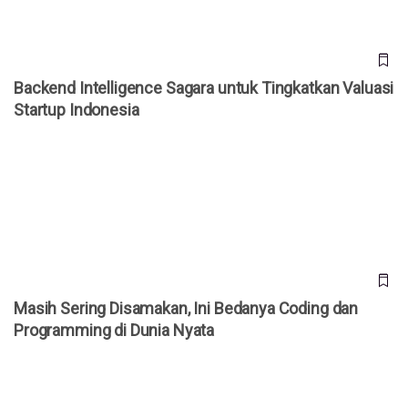
Backend Intelligence Sagara untuk Tingkatkan Valuasi
Startup Indonesia
Masih Sering Disamakan, Ini Bedanya Coding dan
Programming di Dunia Nyata
Masih Sering Disamakan, Ini Bedanya Coding dan
Programming di Dunia Nyata
Tech Outsourcing Sagara: Solusi Pendiri Visioner Indonesia
Bangun Tim Scalable