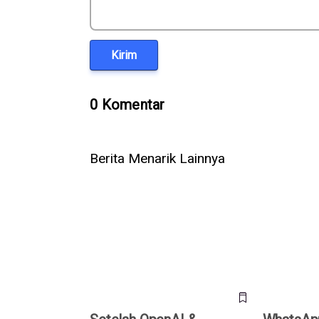
Kirim
0 Komentar
Berita Menarik Lainnya
Setelah OpenAI & Anthropic, Kini
WhatsApp Ri
AI Meta Ikut Bobol Sistem
untuk Grup,
Perusahaan Lain Saat Diuji
@Semua