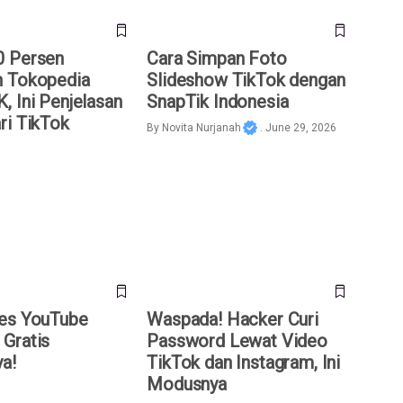
0 Persen
Cara Simpan Foto
n Tokopedia
Slideshow TikTok dengan
, Ini Penjelasan
SnapTik Indonesia
ri TikTok
By
Novita Nurjanah
. June 29, 2026
s YouTube Premium
Waspada! Hacker Curi
amanya!
Password Lewat Video TikTok
dan Instagram, Ini Modusnya
es YouTube
Waspada! Hacker Curi
Gratis
Password Lewat Video
a!
TikTok dan Instagram, Ini
Modusnya