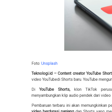
Foto:
Unsplash
Teknologi.id – Content creator
YouTube Short
video YouTubedi Shorts baru. YouTube mengumu
Di
YouTube Shorts,
klon TikTok perus
menyambungkan klip audio pendek dari video la
Pembaruan terbaru ini akan memungkinkan p
video berdurasi panjang
dan Shorts yang mem