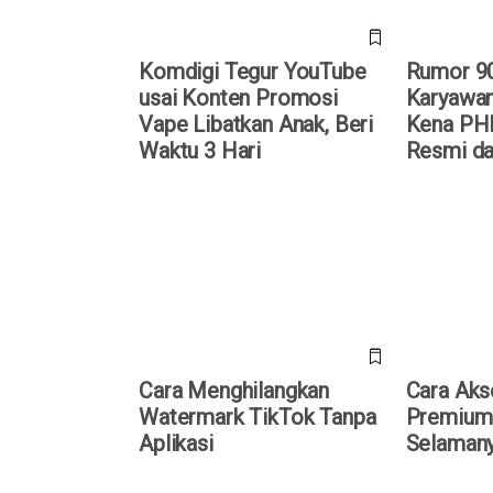
Komdigi Tegur YouTube
Rumor 9
usai Konten Promosi
Karyawa
Vape Libatkan Anak, Beri
Kena PHK
Waktu 3 Hari
Resmi da
Cara Menghilangkan Watermark
Cara Akse
TikTok Tanpa Aplikasi
Gratis Sel
Cara Menghilangkan
Cara Aks
Watermark TikTok Tanpa
Premium 
Aplikasi
Selamany