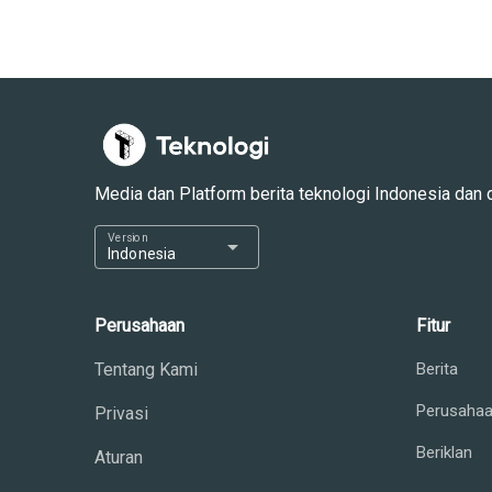
Media dan Platform berita teknologi Indonesia dan dun
Version
arrow_drop_down
Indonesia
Perusahaan
Fitur
Tentang Kami
Berita
Perusaha
Privasi
Beriklan
Aturan