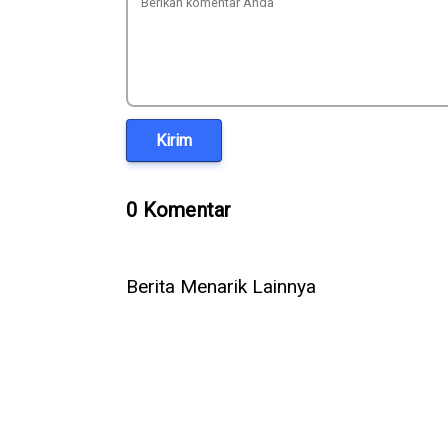
Kirim
0 Komentar
Berita Menarik Lainnya
Komdigi Tegur YouTube usai
Rumor 90 
Konten Promosi Vape Libatkan
Tokopedia 
Anak, Beri Waktu 3 Hari
Penjelasan