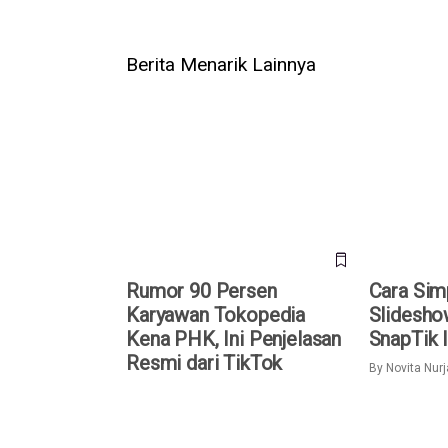
Berita Menarik Lainnya
Rumor 90 Persen Karyawan
Cara Simpa
Tokopedia Kena PHK, Ini
TikTok den
Penjelasan Resmi dari TikTok
Indonesia
Rumor 90 Persen
Cara Sim
Karyawan Tokopedia
Slidesho
Kena PHK, Ini Penjelasan
SnapTik 
Resmi dari TikTok
By
Novita Nur
Waspada! Hacker Curi
Akun TikTo
Password Lewat Video TikTok
Tiba Muncul