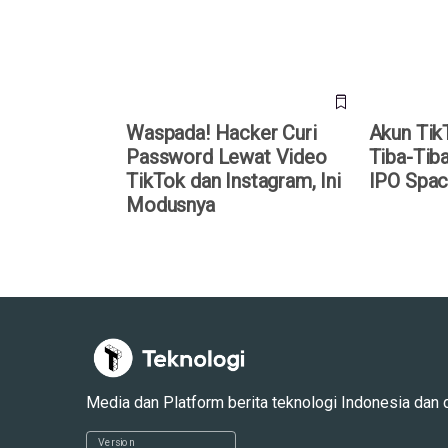
dan Instagram, Ini Modusnya
SpaceX?
Waspada! Hacker Curi
Akun Tik
Password Lewat Video
Tiba-Tiba
TikTok dan Instagram, Ini
IPO Spa
Modusnya
Media dan Platform berita teknologi Indonesia dan dun
Version