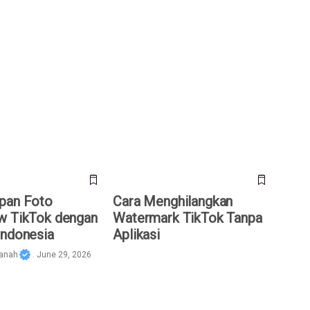
n Foto Slideshow
Cara Menghilangkan Watermark
gan SnapTik
TikTok Tanpa Aplikasi
pan Foto
Cara Menghilangkan
w TikTok dengan
Watermark TikTok Tanpa
Indonesia
Aplikasi
janah
. June 29, 2026
k Elon Musk Tiba-
Fitur Sosial Premium: Like Asli
, Terkait IPO
TikTok Jadi Bukti Otoritas