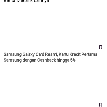
Berita Menarik Lainnya
Samsung Galaxy Card Resmi, Kartu Kredit Pertama
Samsung dengan Cashback hingga 5%
Samsung Galaxy Card Resmi, Kartu Kredit Pertama
Samsung dengan Cashback hingga 5%
Samsung Galaxy Z Flip 8 Resmi, Bodi Lebih Tipis, Harga
Mulai Rp 19 Jutaan