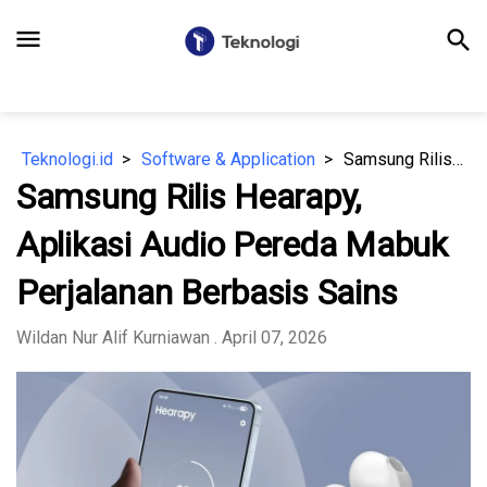
menu
search
Teknologi.id
Software & Application
Samsung Rilis Hearapy, Aplikasi Audio Pereda Mabuk Perjalanan Berbasis Sains
Samsung Rilis Hearapy,
Aplikasi Audio Pereda Mabuk
Perjalanan Berbasis Sains
Wildan Nur Alif Kurniawan
. April 07, 2026