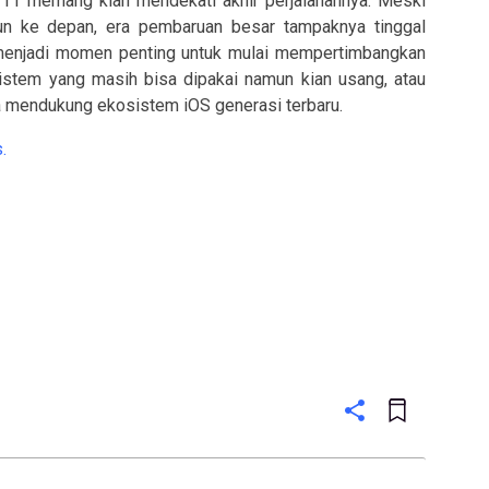
e 11 memang kian mendekati akhir perjalanannya. Meski
un ke depan, era pembaruan besar tampaknya tinggal
menjadi momen penting untuk mulai mempertimbangkan
istem yang masih bisa dipakai namun kian usang, atau
a mendukung ekosistem iOS generasi terbaru.
.