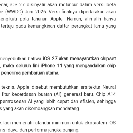
dar, iOS 27 disinyalir akan meluncur dalam versi beta
 (WWDC) Juni 2026. Versi finalnya diperkirakan akan
ngikuti pola tahunan Apple. Namun, alih-alih hanya
u tertuju pada kemungkinan daftar perangkat lama yang
n menyebutkan bahwa
iOS 27 akan mensyaratkan chipset
i,
maka seluruh lini iPhone 11 yang mengandalkan chip
ar penerima pembaruan utama.
g teknis. Apple disebut membutuhkan arsitektur Neural
fitur kecerdasan buatan (AI) generasi baru. Chip A14
emrosesan AI yang lebih cepat dan efisien, sehingga
eks yang akan dikembangkan mendatang.
idak lagi memenuhi standar minimum untuk ekosistem iOS
nsi daya, dan performa jangka panjang.