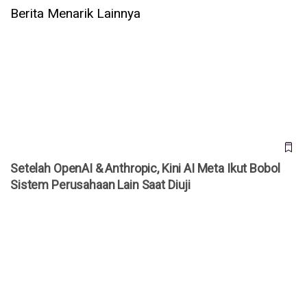
Berita Menarik Lainnya
Setelah OpenAI & Anthropic, Kini AI Meta Ikut Bobol Sistem
Perusahaan Lain Saat Diuji
Setelah OpenAI & Anthropic, Kini AI Meta Ikut Bobol
Sistem Perusahaan Lain Saat Diuji
WhatsApp Rilis 3 Fitur Baru untuk Grup, Kini Bisa Mention
@Semua