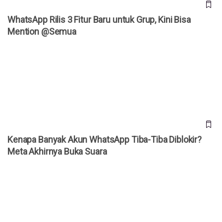
WhatsApp Rilis 3 Fitur Baru untuk Grup, Kini Bisa
Mention @Semua
Kenapa Banyak Akun WhatsApp Tiba-Tiba Diblokir? Meta
Akhirnya Buka Suara
Kenapa Banyak Akun WhatsApp Tiba-Tiba Diblokir?
Meta Akhirnya Buka Suara
Daftar Harga iPhone Resmi di Indonesia Agustus 2026,
iPhone 17 Pro Kini Lebih Murah