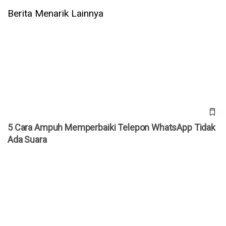
Berita Menarik Lainnya
5 Cara Ampuh Memperbaiki Telepon WhatsApp Tidak Ada
Suara
5 Cara Ampuh Memperbaiki Telepon WhatsApp Tidak
Ada Suara
Membuka Peluang Sukses di Instagram: Strategi Terbaik
untuk Berkembang pada 2026