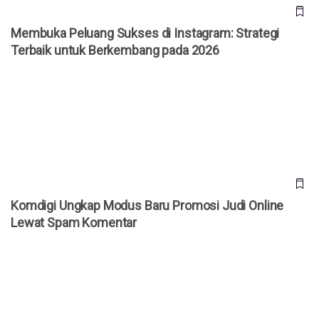
Membuka Peluang Sukses di Instagram: Strategi
Terbaik untuk Berkembang pada 2026
Komdigi Ungkap Modus Baru Promosi Judi Online Lewat
Spam Komentar
Komdigi Ungkap Modus Baru Promosi Judi Online
Lewat Spam Komentar
Jepang Kembangkan Drone Kardus AirKamuy 150, Bisa
Dirakit Tanpa Alat dalam 5 Menit