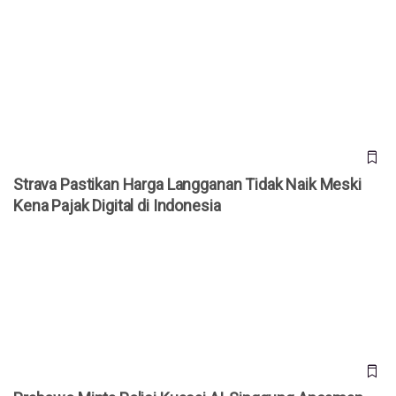
Strava Pastikan Harga Langganan Tidak Naik Meski Kena
Pajak Digital di Indonesia
Strava Pastikan Harga Langganan Tidak Naik Meski
Kena Pajak Digital di Indonesia
Prabowo Minta Polisi Kuasai AI, Singgung Ancaman Judi
Online hingga Kejahatan Siber