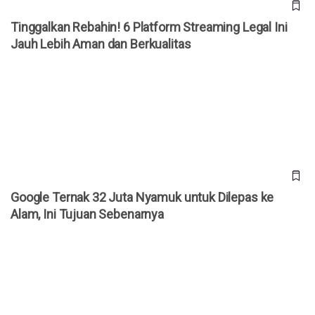
Tinggalkan Rebahin! 6 Platform Streaming Legal Ini
Jauh Lebih Aman dan Berkualitas
Google Ternak 32 Juta Nyamuk untuk Dilepas ke Alam, Ini
Tujuan Sebenarnya
Google Ternak 32 Juta Nyamuk untuk Dilepas ke
Alam, Ini Tujuan Sebenarnya
Google Kenalkan Gemini Spark, AI yang Siap Jadi Asisten
Pribadi 24 Jam