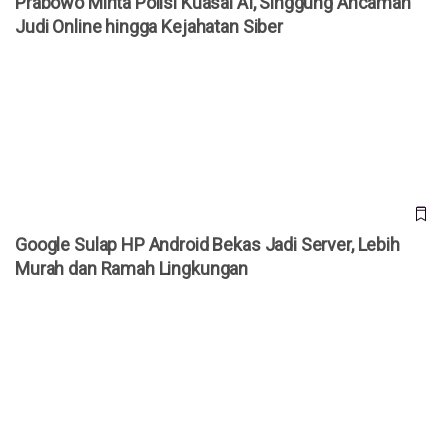
Prabowo Minta Polisi Kuasai AI, Singgung Ancaman
Judi Online hingga Kejahatan Siber
Google Sulap HP Android Bekas Jadi Server, Lebih Murah
dan Ramah Lingkungan
Google Sulap HP Android Bekas Jadi Server, Lebih
Murah dan Ramah Lingkungan
Tinggalkan Rebahin! 6 Platform Streaming Legal Ini Jauh
Lebih Aman dan Berkualitas