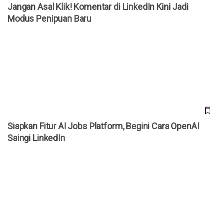
Jangan Asal Klik! Komentar di LinkedIn Kini Jadi
Modus Penipuan Baru
Siapkan Fitur AI Jobs Platform, Begini Cara OpenAI Saingi
LinkedIn
Siapkan Fitur AI Jobs Platform, Begini Cara OpenAI
Saingi LinkedIn
14 Situs & Aplikasi Rekomendasi untuk Pencari Kerja di Era
Digital