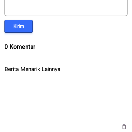
Kirim
0 Komentar
Berita Menarik Lainnya
Jangan Asal Klik! Komentar di LinkedIn Kini Jadi Modus
Penipuan Baru