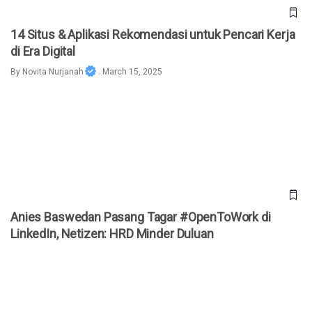
14 Situs & Aplikasi Rekomendasi untuk Pencari Kerja
di Era Digital
By
Novita Nurjanah
. March 15, 2025
Anies Baswedan Pasang Tagar #OpenToWork di LinkedIn,
Netizen: HRD Minder Duluan
Anies Baswedan Pasang Tagar #OpenToWork di
LinkedIn, Netizen: HRD Minder Duluan
LinkedIn Diam-Diam Pakai Data Anda untuk Latih AI, Blokir
dengan Cara Ini