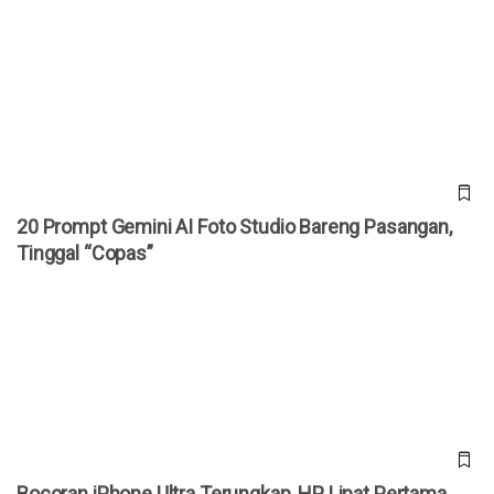
20 Prompt Gemini AI Foto Studio Bareng Pasangan, Tinggal
“Copas”
20 Prompt Gemini AI Foto Studio Bareng Pasangan,
Tinggal “Copas”
Bocoran iPhone Ultra Terungkap, HP Lipat Pertama Apple
Dibanderol Rp 50 Juta
Bocoran iPhone Ultra Terungkap, HP Lipat Pertama