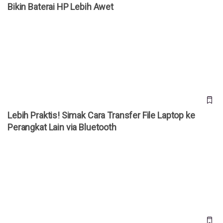
Bikin Baterai HP Lebih Awet
Lebih Praktis! Simak Cara Transfer File Laptop ke
Perangkat Lain via Bluetooth
Lebih Praktis! Simak Cara Transfer File Laptop ke
Perangkat Lain via Bluetooth
iOS 18 Dapat Bagikan Wi-Fi Lewat QR Code, Simak
Caranya!