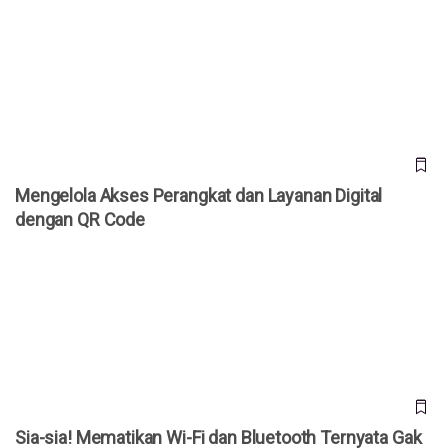
Mengelola Akses Perangkat dan Layanan Digital dengan QR
Code
Mengelola Akses Perangkat dan Layanan Digital
dengan QR Code
Sia-sia! Mematikan Wi-Fi dan Bluetooth Ternyata Gak Bikin
Baterai HP Lebih Awet
Sia-sia! Mematikan Wi-Fi dan Bluetooth Ternyata Gak