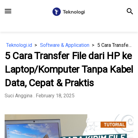
menu
search
Teknologi.id
Software & Application
5 Cara Transfer File dari HP ke Laptop/Komputer Tanpa Kabel Data, Cepat & Praktis
5 Cara Transfer File dari HP ke
Laptop/Komputer Tanpa Kabel
Data, Cepat & Praktis
Suci Anggina
. February 18, 2025