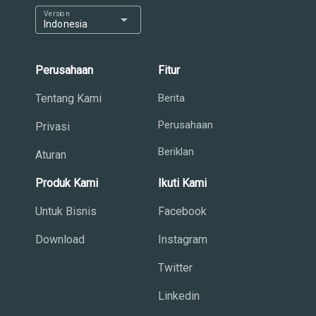
Version
arrow_drop_down
Indonesia
Perusahaan
Fitur
Tentang Kami
Berita
Perusahaan
Privasi
Beriklan
Aturan
Produk Kami
Ikuti Kami
Untuk Bisnis
Facebook
Download
Instagram
Twitter
Linkedin