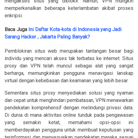
mengakses situs yang diblokir. Namun, VPN mungkin
memperkenalkan beberapa keterlambatan akibat proses
enkripsi.
Baca Juga
Ini Daftar Kota-kota di Indonesia yang Jadi
Sarang Hacker , Jakarta Paling Banyak?
Pemblokiran situs web merupakan tantangan besar bagi
individu yang mencari akses tak terbatas ke internet. Situs
proxy dan VPN telah muncul sebagai alat yang sangat
berharga, memungkinkan pengguna menavigasi lanskap
virtual dengan kebebasan dan keamanan yang lebih besar.
Sementara situs proxy menyediakan solusi yang nyaman
dan cepat untuk menghindari pembatasan, VPN menawarkan
pendekatan komprehensif dengan melindungi privasi data.
Di dunia di mana aktivitas online tunduk pada pengawasan
yang semakin ketat, memahami opsi-opsi ini
memberdayakan pengguna untuk membuat keputusan yang
terinformasi dan menyesuaikan pendekatan mereka sesuai