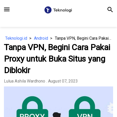
menu
search
Teknologi.id
Android
Tanpa VPN, Begini Cara Pakai Proxy untuk Buka Situs yang Diblokir
Tanpa VPN, Begini Cara Pakai
Proxy untuk Buka Situs yang
Diblokir
Lulua Ashila Wardhono
. August 07, 2023