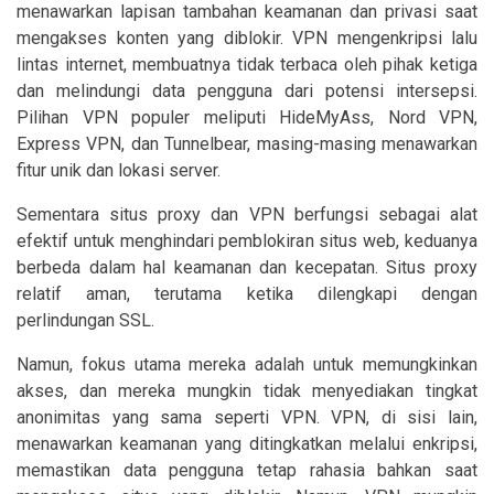
menawarkan lapisan tambahan keamanan dan privasi saat
mengakses konten yang diblokir. VPN mengenkripsi lalu
lintas internet, membuatnya tidak terbaca oleh pihak ketiga
dan melindungi data pengguna dari potensi intersepsi.
Pilihan VPN populer meliputi HideMyAss, Nord VPN,
Express VPN, dan Tunnelbear, masing-masing menawarkan
fitur unik dan lokasi server.
Sementara situs proxy dan VPN berfungsi sebagai alat
efektif untuk menghindari pemblokiran situs web, keduanya
berbeda dalam hal keamanan dan kecepatan. Situs proxy
relatif aman, terutama ketika dilengkapi dengan
perlindungan SSL.
Namun, fokus utama mereka adalah untuk memungkinkan
akses, dan mereka mungkin tidak menyediakan tingkat
anonimitas yang sama seperti VPN. VPN, di sisi lain,
menawarkan keamanan yang ditingkatkan melalui enkripsi,
memastikan data pengguna tetap rahasia bahkan saat