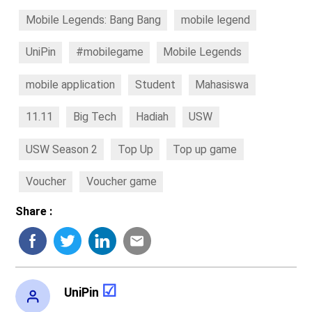
Mobile Legends: Bang Bang
mobile legend
UniPin
#mobilegame
Mobile Legends
mobile application
Student
Mahasiswa
11.11
Big Tech
Hadiah
USW
USW Season 2
Top Up
Top up game
Voucher
Voucher game
Share :
UniPin