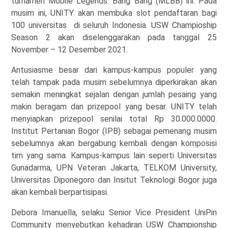
turnamen Mobile Legends: Bang Bang (MLBB) ini. Pada
musim ini, UNITY akan membuka slot pendaftaran bagi
100 universitas di seluruh Indonesia. USW Champioship
Season 2 akan diselenggarakan pada tanggal 25
November – 12 Desember 2021.
Antusiasme besar dari kampus-kampus populer yang
telah tampak pada musim sebelumnya diperkirakan akan
semakin meningkat sejalan dengan jumlah pesaing yang
makin beragam dan prizepool yang besar. UNITY telah
menyiapkan prizepool senilai total Rp 30.000.0000.
Institut Pertanian Bogor (IPB) sebagai pemenang musim
sebelumnya akan bergabung kembali dengan komposisi
tim yang sama. Kampus-kampus lain seperti Universitas
Gunadarma, UPN Veteran Jakarta, TELKOM University,
Universitas Diponegoro dan Insitut Teknologi Bogor juga
akan kembali berpartisipasi.
Debora Imanuella, selaku Senior Vice President UniPin
Community menyebutkan kehadiran USW Championship