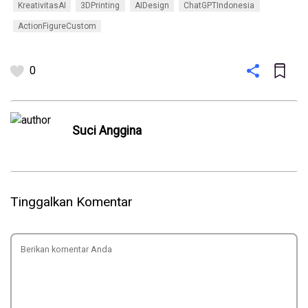
KreativitasAI
3DPrinting
AIDesign
ChatGPTIndonesia
ActionFigureCustom
0
Suci Anggina
Tinggalkan Komentar