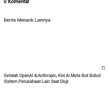
0 Komentar
Berita Menarik Lainnya
Setelah OpenAI & Anthropic, Kini AI Meta Ikut Bobol Sistem
Perusahaan Lain Saat Diuji
Setelah OpenAI & Anthropic, Kini AI Meta Ikut Bobol
Sistem Perusahaan Lain Saat Diuji
WhatsApp Rilis 3 Fitur Baru untuk Grup, Kini Bisa Mention
@Semua