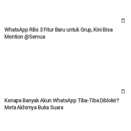
WhatsApp Rilis 3 Fitur Baru untuk Grup, Kini Bisa
Mention @Semua
Kenapa Banyak Akun WhatsApp Tiba-Tiba Diblokir? Meta
Akhirnya Buka Suara
Kenapa Banyak Akun WhatsApp Tiba-Tiba Diblokir?
Meta Akhirnya Buka Suara
Daftar Harga iPhone Resmi di Indonesia Agustus 2026,
iPhone 17 Pro Kini Lebih Murah