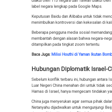
diakui oleh 113 negara dan Taiwan diakui ole
label negara lengkap pada Google Maps.
Keputusan Baidu dan Alibaba untuk tidak men
menimbulkan kontroversi dan kekesalan di kal
Beberapa pengguna media sosial memandangny
membantah dengan alasan bahwa negara-negara
ditampilkan pada tingkat zoom tertentu.
Baca Juga:
Milisi Houthi di Yaman Ikutan Bomb
Hubungan Diplomatik Israel-C
Sebelum konflik terbaru ini, hubungan antara I
Luar Negeri China menahan diri untuk tidak s
Hamas di Israel, hanya mengecam tindakan yan
China juga menyerukan agar semua pihak dalam
Netanyahu dijadwalkan untuk mengunjungi Beij