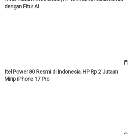
dengan Fitur AI
Itel Power 80 Resmi di Indonesia, HP Rp 2 Jutaan Mirip
iPhone 17 Pro
Itel Power 80 Resmi di Indonesia, HP Rp 2 Jutaan
Mirip iPhone 17 Pro
Cara Mengetahui Sisa Umur HP Android, Berikut Langkah-
Langkahnya