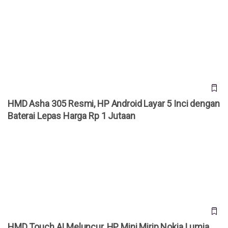
HMD Asha 305 Resmi, HP Android Layar 5 Inci dengan
Baterai Lepas Harga Rp 1 Jutaan
HMD Asha 305 Resmi, HP Android Layar 5 Inci dengan
Baterai Lepas Harga Rp 1 Jutaan
HMD Touch AI Meluncur, HP Mini Mirip Nokia Lumia dengan
Fitur AI
HMD Touch AI Meluncur, HP Mini Mirip Nokia Lumia