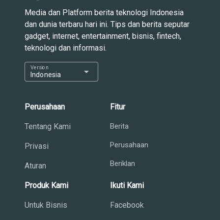
Media dan Platform berita teknologi Indonesia
dan dunia terbaru hari ini. Tips dan berita seputar
gadget, internet, entertainment, bisnis, fintech,
teknologi dan informasi.
Version
arrow_drop_down
Indonesia
Perusahaan
Fitur
Tentang Kami
Berita
Perusahaan
Privasi
Beriklan
Aturan
Produk Kami
Ikuti Kami
Untuk Bisnis
Facebook