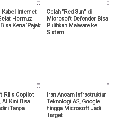
r Kabel Internet
Celah “Red Sun” di
 Selat Hormuz,
Microsoft Defender Bisa
 Bisa Kena ‘Pajak
Pulihkan Malware ke
Sistem
ilis Copilot Co-Work,
Iran Ancam Infrastruktur
a Kerja Sendiri Tanpa
Teknologi AS, Google hingga
Microsoft Jadi Target
 Rilis Copilot
Iran Ancam Infrastruktur
AI Kini Bisa
Teknologi AS, Google
diri Tanpa
hingga Microsoft Jadi
Target