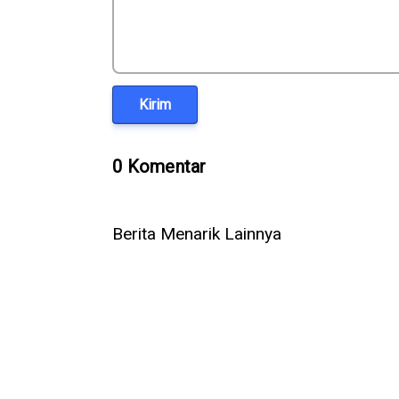
Kirim
0 Komentar
Berita Menarik Lainnya
Microsoft Rilis Surface Laptop
Iran Incar 
8 dan Surface Pro 12, Ini Harga
Selat Horm
dan Spesifikasinya
Kena ‘Pajak 