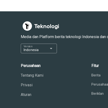
Media dan Platform berita teknologi Indonesia dan dun
Version
arrow_drop_down
Indonesia
Perusahaan
Fitur
Tentang Kami
Berita
Perusaha
Privasi
Beriklan
Aturan