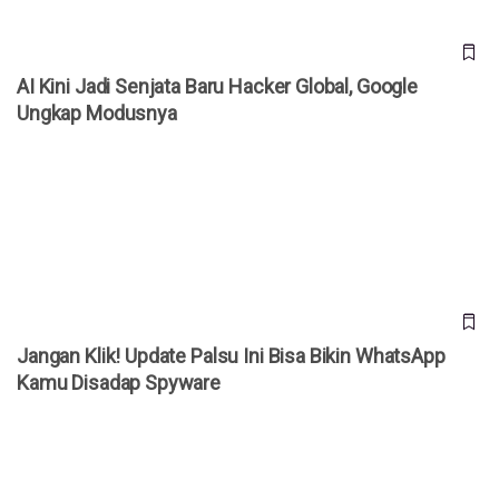
AI Kini Jadi Senjata Baru Hacker Global, Google
Ungkap Modusnya
Jangan Klik! Update Palsu Ini Bisa Bikin WhatsApp Kamu
Disadap Spyware
Jangan Klik! Update Palsu Ini Bisa Bikin WhatsApp
Kamu Disadap Spyware
Pelajar Indonesia Temukan Celah Keamanan NASA, Raih
Pengakuan Global