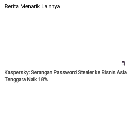
Berita Menarik Lainnya
Kaspersky: Serangan Password Stealer ke Bisnis Asia
Tenggara Naik 18%
Kaspersky: Serangan Password Stealer ke Bisnis Asia
Tenggara Naik 18%
Bahaya Pose Peace Saat Foto: AI Kini Mampu Curi Data
Sidik Jari Anda