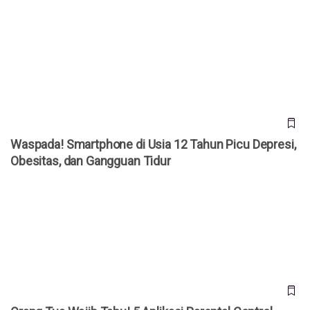
Waspada! Smartphone di Usia 12 Tahun Picu Depresi,
Obesitas, dan Gangguan Tidur
Waspada! Smartphone di Usia 12 Tahun Picu Depresi,
Obesitas, dan Gangguan Tidur
Orang Tua Wajib Tahu! 5 Aplikasi Parental Control untuk
Pantau Aktivitas Online Anak