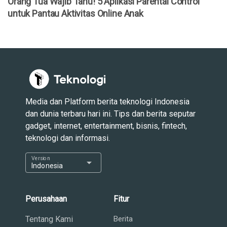
Orang Tua Wajib Tahu! 5 Aplikasi Parental Control
untuk Pantau Aktivitas Online Anak
Media dan Platform berita teknologi Indonesia
dan dunia terbaru hari ini. Tips dan berita seputar
gadget, internet, entertainment, bisnis, fintech,
teknologi dan informasi.
Version
arrow_drop_down
Indonesia
Perusahaan
Fitur
Tentang Kami
Berita