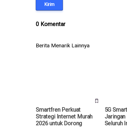
Kirim
0 Komentar
Berita Menarik Lainnya
Smartfren Perkuat Strategi
5G Smartfr
Internet Murah 2026 untuk
di 88 Kota 
Dorong Ekonomi Digital
2026!
Smartfren Perkuat
5G Smart
Strategi Internet Murah
Jaringan 
2026 untuk Dorong
Seluruh I