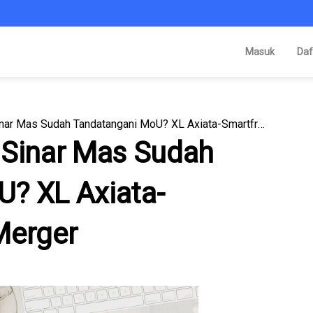
Masuk
Daf
Axiata Group dan Sinar Mas Sudah Tandatangani MoU? XL Axiata-Smartfren Bakal Merger
 Sinar Mas Sudah
? XL Axiata-
Merger