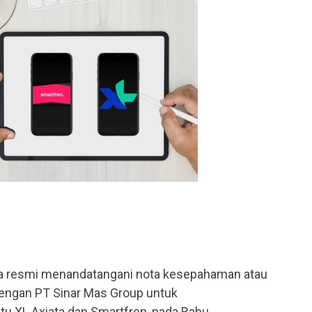
ra resmi menandatangani nota kesepahaman atau
ngan PT Sinar Mas Group untuk
tu XL Axiata dan Smartfren, pada Rabu