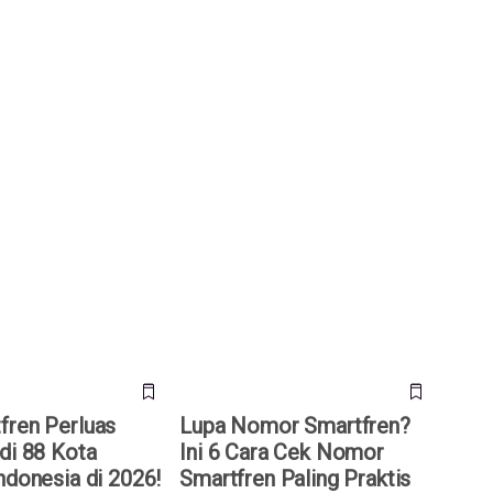
en Perluas Jaringan
Lupa Nomor Smartfren? Ini 6
Seluruh Indonesia di
Cara Cek Nomor Smartfren
Paling Praktis
fren Perluas
Lupa Nomor Smartfren?
di 88 Kota
Ini 6 Cara Cek Nomor
ndonesia di 2026!
Smartfren Paling Praktis