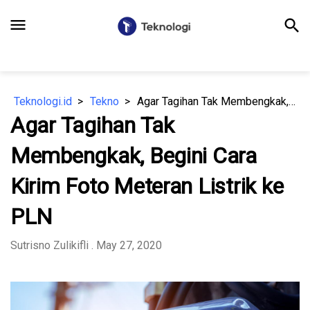
menu
search
Teknologi.id
Tekno
Agar Tagihan Tak Membengkak, Begini Cara Kirim Foto Meteran Listrik ke PLN
Agar Tagihan Tak
Membengkak, Begini Cara
Kirim Foto Meteran Listrik ke
PLN
Sutrisno Zulikifli
. May 27, 2020