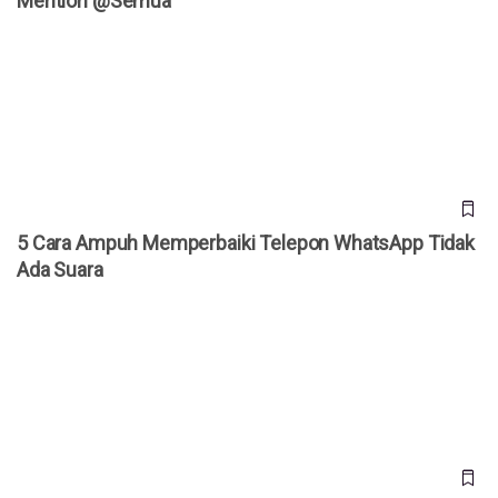
Mention @Semua
5 Cara Ampuh Memperbaiki Telepon WhatsApp Tidak Ada
Suara
5 Cara Ampuh Memperbaiki Telepon WhatsApp Tidak
Ada Suara
WhatsApp Rilis 4 Fitur Baru, Kini Bisa Buka dan Edit PDF
Langsung di Aplikasi