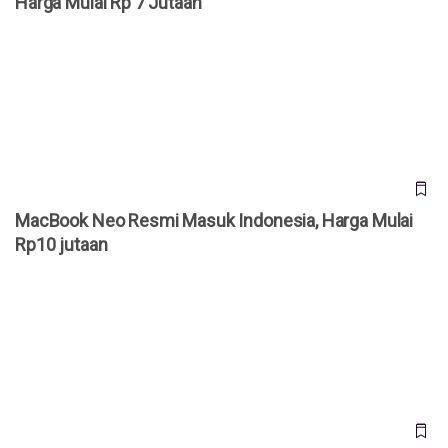
Harga Mulai Rp 7 Jutaan
MacBook Neo Resmi Masuk Indonesia, Harga Mulai Rp10
jutaan
MacBook Neo Resmi Masuk Indonesia, Harga Mulai
Rp10 jutaan
Rupiah Melemah, Harga Smartphone dan Laptop Siap-siap
Naik di Kuartal III/2026