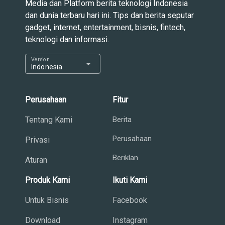
Media dan Platform berita teknologi Indonesia
dan dunia terbaru hari ini. Tips dan berita seputar
gadget, internet, entertainment, bisnis, fintech,
teknologi dan informasi.
Version
arrow_drop_down
Indonesia
Perusahaan
Fitur
Tentang Kami
Berita
Perusahaan
Privasi
Beriklan
Aturan
Produk Kami
Ikuti Kami
Untuk Bisnis
Facebook
Download
Instagram