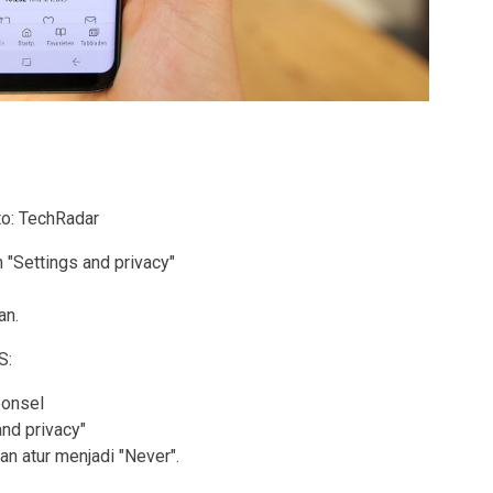
to: TechRadar
ih "Settings and privacy"
an.
S:
ponsel
and privacy"
dan atur menjadi "Never".