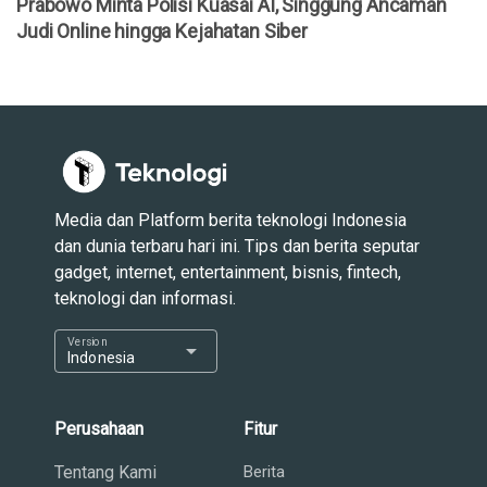
Prabowo Minta Polisi Kuasai AI, Singgung Ancaman
Judi Online hingga Kejahatan Siber
Media dan Platform berita teknologi Indonesia
dan dunia terbaru hari ini. Tips dan berita seputar
gadget, internet, entertainment, bisnis, fintech,
teknologi dan informasi.
Version
arrow_drop_down
Indonesia
Perusahaan
Fitur
Tentang Kami
Berita