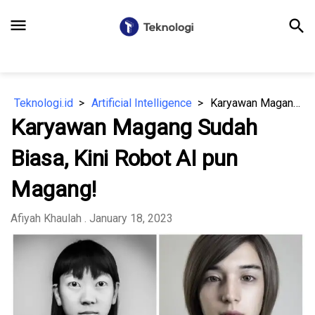
menu
search
Teknologi.id
Artificial Intelligence
Karyawan Magang Sudah Biasa, Kini Robot AI pun Magang!
Karyawan Magang Sudah
Biasa, Kini Robot AI pun
Magang!
Afiyah Khaulah
. January 18, 2023