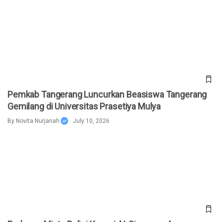
Pemkab Tangerang Luncurkan Beasiswa Tangerang
Gemilang di Universitas Prasetiya Mulya
Pemkab Tangerang Luncurkan Beasiswa Tangerang
Gemilang di Universitas Prasetiya Mulya
By
Novita Nurjanah
. July 10, 2026
Prabowo Minta Polisi Kuasai AI, Singgung Ancaman Judi
Online hingga Kejahatan Siber