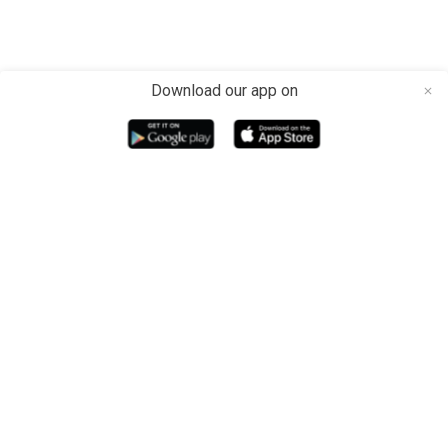
Download our app on
close
Media dan Platform berita teknologi Indonesia