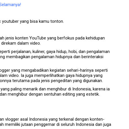
Selamanya!
ic youtuber yang bisa kamu tonton.
lah jenis konten YouTube yang berfokus pada kehidupan
 direkam dalam video.
erti perjalanan, kuliner, gaya hidup, hobi, dan pengalaman
g yang membagikan pengalaman hidupnya dan berinteraksi
ogger yang mengabadikan kegiatan sehari-harinya seperti
a dalam video. Ia juga memperlihatkan gaya hidupnya yang
tonnya terutama pada jenis pengeditan yang digunakan.
ang paling menarik dan menghibur di Indonesia, karena ia
dan menghibur dengan sentuhan editing yang estetik.
dan vlogger asal Indonesia yang terkenal dengan konten-
lah memiliki jutaan penggemar di seluruh Indonesia dan juga