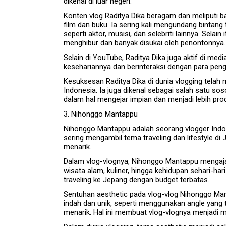
dikenal di luar negeri.
Konten vlog Raditya Dika beragam dan meliputi ban
film dan buku. Ia sering kali mengundang bintan
seperti aktor, musisi, dan selebriti lainnya. Sela
menghibur dan banyak disukai oleh penontonnya.
Selain di YouTube, Raditya Dika juga aktif di med
kesehariannya dan berinteraksi dengan para pen
Kesuksesan Raditya Dika di dunia vlogging telah
Indonesia. Ia juga dikenal sebagai salah satu s
dalam hal mengejar impian dan menjadi lebih prod
3. Nihonggo Mantappu
Nihonggo Mantappu adalah seorang vlogger Indon
sering mengambil tema traveling dan lifestyle di
menarik.
Dalam vlog-vlognya, Nihonggo Mantappu mengajak
wisata alam, kuliner, hingga kehidupan sehari-har
traveling ke Jepang dengan budget terbatas.
Sentuhan aesthetic pada vlog-vlog Nihonggo Man
indah dan unik, seperti menggunakan angle yang
menarik. Hal ini membuat vlog-vlognya menjadi m