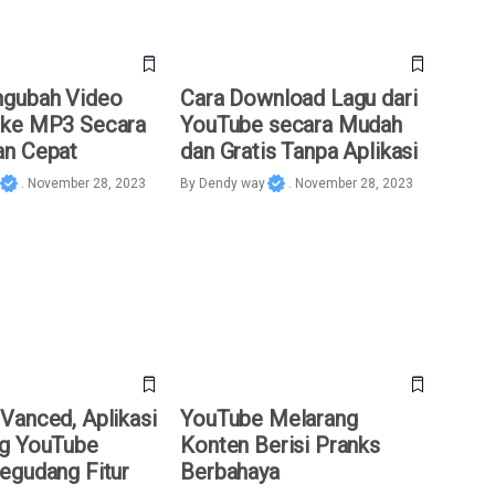
ngubah Video
Cara Download Lagu dari
 ke MP3 Secara
YouTube secara Mudah
an Cepat
dan Gratis Tanpa Aplikasi
. November 28, 2023
By
Dendy way
. November 28, 2023
nced, Aplikasi
YouTube Melarang Konten Berisi
YouTube dengan
Pranks Berbahaya
itur
Vanced, Aplikasi
YouTube Melarang
g YouTube
Konten Berisi Pranks
egudang Fitur
Berbahaya