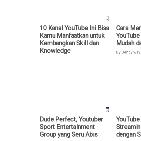
10 Kanal YouTube Ini Bisa
Cara Me
Kamu Manfaatkan untuk
YouTube
Kembangkan Skill dan
Mudah d
Knowledge
By
Dendy way
Dude Perfect, Youtuber Sport
YouTube Va
Entertainment Group yang Seru
Streaming 
Abis
Segudang F
Dude Perfect, Youtuber
YouTube 
Sport Entertainment
Streamin
Group yang Seru Abis
dengan S