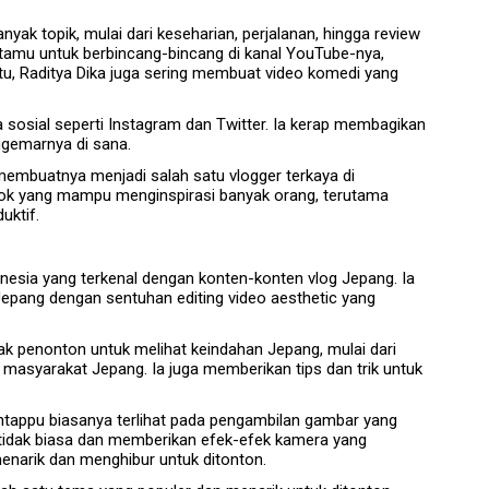
yak topik, mulai dari keseharian, perjalanan, hingga review
g tamu untuk berbincang-bincang di kanal YouTube-nya,
in itu, Raditya Dika juga sering membuat video komedi yang
ia sosial seperti Instagram dan Twitter. Ia kerap membagikan
ggemarnya di sana.
 membuatnya menjadi salah satu vlogger terkaya di
osok yang mampu menginspirasi banyak orang, terutama
uktif.
esia yang terkenal dengan konten-konten vlog Jepang. Ia
 Jepang dengan sentuhan editing video aesthetic yang
 penonton untuk melihat keindahan Jepang, mulai dari
i masyarakat Jepang. Ia juga memberikan tips dan trik untuk
tappu biasanya terlihat pada pengambilan gambar yang
 tidak biasa dan memberikan efek-efek kamera yang
enarik dan menghibur untuk ditonton.