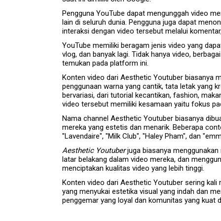
Pengguna YouTube dapat mengunggah video mereka
lain di seluruh dunia. Pengguna juga dapat meno
interaksi dengan video tersebut melalui komentar,
YouTube memiliki beragam jenis video yang dapat d
vlog, dan banyak lagi. Tidak hanya video, berba
temukan pada platform ini.
Konten video dari Aesthetic Youtuber biasanya m
penggunaan warna yang cantik, tata letak yang kre
bervariasi, dari tutorial kecantikan, fashion, mak
video tersebut memiliki kesamaan yaitu fokus pad
Nama channel Aesthetic Youtuber biasanya dibu
mereka yang estetis dan menarik. Beberapa cont
"Lavendaire", "Milk Club", "Haley Pham", dan "em
Aesthetic Youtuber
juga biasanya menggunakan m
latar belakang dalam video mereka, dan mengguna
menciptakan kualitas video yang lebih tinggi.
Konten video dari Aesthetic Youtuber sering kal
yang menyukai estetika visual yang indah dan mena
penggemar yang loyal dan komunitas yang kuat di