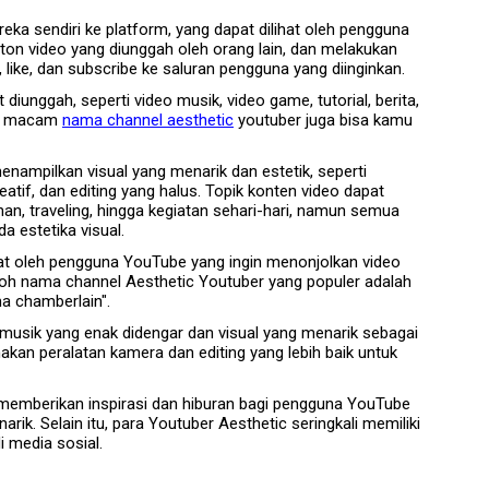
 sendiri ke platform, yang dapat dilihat oleh pengguna
nton video yang diunggah oleh orang lain, dan melakukan
 like, dan subscribe ke saluran pengguna yang diinginkan.
iunggah, seperti video musik, video game, tutorial, berita,
gai macam
nama channel aesthetic
youtuber juga bisa kamu
enampilkan visual yang menarik dan estetik, seperti
atif, dan editing yang halus. Topik konten video dapat
anan, traveling, hingga kegiatan sehari-hari, namun semua
a estetika visual.
at oleh pengguna YouTube yang ingin menonjolkan video
oh nama channel Aesthetic Youtuber yang populer adalah
ma chamberlain".
usik yang enak didengar dan visual yang menarik sebagai
kan peralatan kamera dan editing yang lebih baik untuk
i memberikan inspirasi dan hiburan bagi pengguna YouTube
rik. Selain itu, para Youtuber Aesthetic seringkali memiliki
 media sosial.