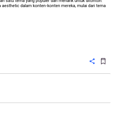
lah satu tema yang populer dan menarik untuk ditonton.
 aesthetic dalam konten-konten mereka, mulai dari tema