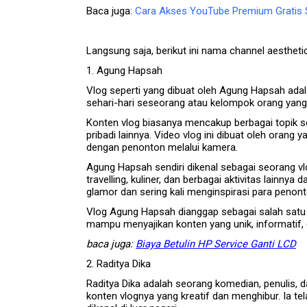
Baca juga:
Cara Akses YouTube Premium Gratis 
Langsung saja, berikut ini nama channel aesthet
1. Agung Hapsah
Vlog seperti yang dibuat oleh Agung Hapsah ada
sehari-hari seseorang atau kelompok orang yang
Konten vlog biasanya mencakup berbagai topik sep
pribadi lainnya. Video vlog ini dibuat oleh oran
dengan penonton melalui kamera.
Agung Hapsah sendiri dikenal sebagai seorang vl
travelling, kuliner, dan berbagai aktivitas lainny
glamor dan sering kali menginspirasi para penon
Vlog Agung Hapsah dianggap sebagai salah satu y
mampu menyajikan konten yang unik, informatif, 
baca juga:
Biaya Betulin HP Service Ganti LCD
2. Raditya Dika
Raditya Dika adalah seorang komedian, penulis, 
konten vlognya yang kreatif dan menghibur. Ia te