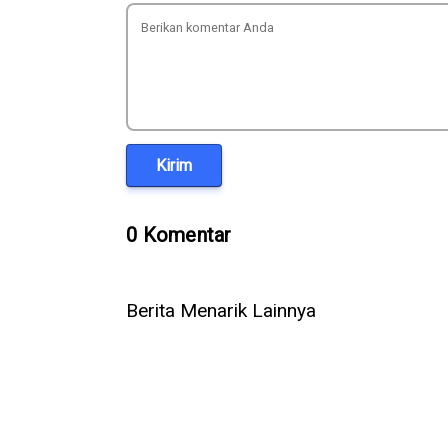
Kirim
0 Komentar
Berita Menarik Lainnya
10 Kanal YouTube Ini Bisa Kamu
Cara Meng
Manfaatkan untuk Kembangkan
ke MP3 Se
Skill dan Knowledge
Cepat