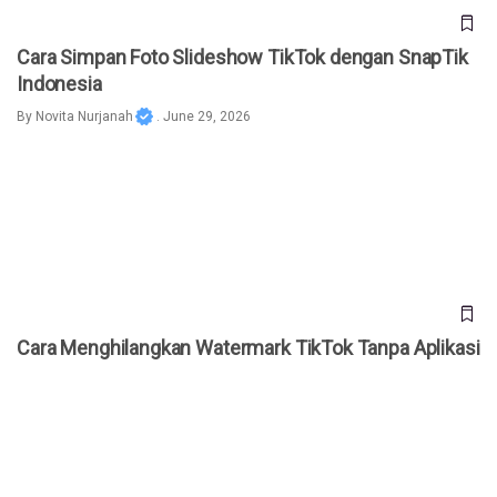
Cara Simpan Foto Slideshow TikTok dengan SnapTik
Indonesia
By
Novita Nurjanah
. June 29, 2026
Cara Menghilangkan Watermark TikTok Tanpa Aplikasi
Cara Menghilangkan Watermark TikTok Tanpa Aplikasi
Waspada! Hacker Curi Password Lewat Video TikTok dan
Instagram, Ini Modusnya