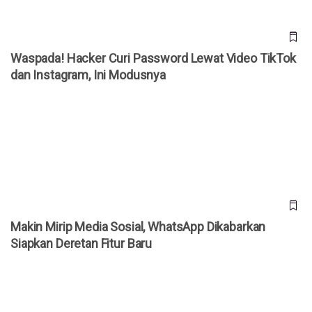
Waspada! Hacker Curi Password Lewat Video TikTok
dan Instagram, Ini Modusnya
Makin Mirip Media Sosial, WhatsApp Dikabarkan Siapkan
Deretan Fitur Baru
Makin Mirip Media Sosial, WhatsApp Dikabarkan
Siapkan Deretan Fitur Baru
Rental Mobil Bali Get&Ride: Booking Mudah Lewat Aplikasi,
Liburan Jadi Praktis