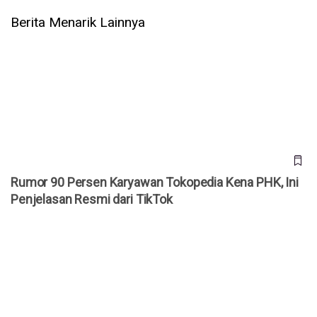
Berita Menarik Lainnya
Rumor 90 Persen Karyawan Tokopedia Kena PHK, Ini
Penjelasan Resmi dari TikTok
Rumor 90 Persen Karyawan Tokopedia Kena PHK, Ini
Penjelasan Resmi dari TikTok
Cara Simpan Foto Slideshow TikTok dengan SnapTik
Indonesia